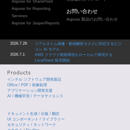
Aspose for SharePoint
Aspose for Reporting
お問い合わせ
Services
Aspose 製品のお問い合わせ
Aspose for JasperReports
2026.7.29:
リアルタイム画像・動画解析タスクに対応するビジ
ョン AI モデル
2026.7.1:
AWS クラウド開発環境をローカルで再現する
LocalStack 販売開始
インテル ソフトウェア開発製品
Office / PDF / 画像処理
アプリケーション開発支援
AI / 機械学習 / データサイエンス
ドキュメント生成 / 出版 / 翻訳
UI コンポーネント / ライブラリー
セキュリティ / ネットワーク