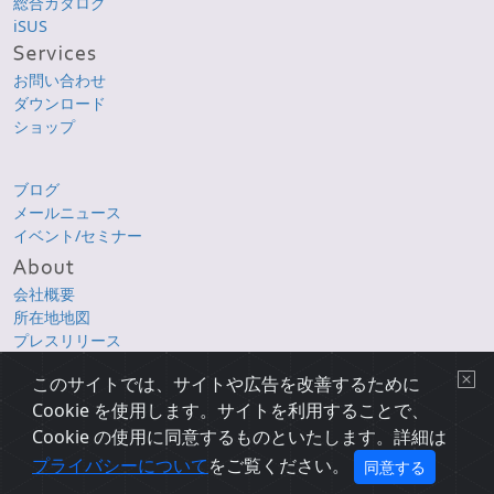
総合カタログ
iSUS
お問い合わせ
ダウンロード
ショップ
ブログ
メールニュース
イベント/セミナー
会社概要
所在地地図
プレスリリース
採用情報
このサイトでは、サイトや広告を改善するために
Cookie を使用します。サイトを利用することで、
Copyright © 1998-2026 XLsoft Corporation. All Rights Reserved.
各製品名は、各社の商標または登録商標です。
Cookie の使用に同意するものといたします。詳細は
プライバシーについて
|
使用条件
|
サイトマップ
|
English Page
プライバシーについて
をご覧ください。
同意する