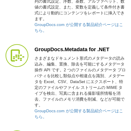
列の書式設定、序数、基数、アルファベット、数
値の書式設定、また、変数を定義して条件付き書
式により動的にコンテンツをレポートに挿入でき
ます。
GroupDocs.com が公開する製品紹介ページはこ
ちら。
GroupDocs.Metadata for .NET
さまざまなドキュメント形式のメタデータの読み
込み、編集、置換、除去を可能にするメタデータ
操作 API です。2 つのファイルのメタデータ プロ
パティを比較し類似点や相違点を識別、メタデー
タを Excel、CSV、DataSet にエクスポート、特
定のファイルやファイル ストリームの MIME タ
イプを検出、写真に含まれる撮影場所情報を消
去、ファイルのメモリ消費を削減、などが可能で
す。
GroupDocs.com が公開する製品紹介ページはこ
ちら。