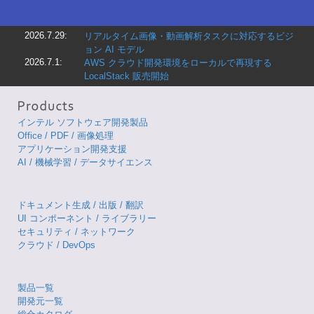
2026.7.29:
リアルタイム画像・動画解析タスクに対応するビジ
ョン AI モデル
2026.7.1:
AWS クラウド開発環境をローカルで再現する
LocalStack 販売開始
インテル ソフトウェア開発製品
Office / PDF / 画像処理
アプリケーション開発支援
AI / 機械学習 / データサイエンス
ドキュメント生成 / 出版 / 翻訳
UI コンポーネント / ライブラリー
セキュリティ / ネットワーク
クラウド / DevOps
製品一覧
開発元一覧