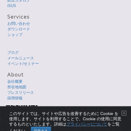
総合カタログ
iSUS
お問い合わせ
ダウンロード
ショップ
ブログ
メールニュース
イベント/セミナー
会社概要
所在地地図
プレスリリース
採用情報
Copyright © 1998-2026 XLsoft Corporation. All Rights Reserved.
このサイトでは、サイトや広告を改善するために Cookie を
各製品名は、各社の商標または登録商標です。
使用します。サイトを利用することで、Cookie の使用に同意
するものといたします。詳細は
プライバシーについて
をご覧
プライバシーについて
|
使用条件
|
サイトマップ
|
English Page
ください。