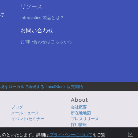
リソース
け
Infragistics 製品とは？
お問い合わせ
お問い合わせはこちらから
境をローカルで再現する LocalStack 販売開始
ブログ
会社概要
メールニュース
所在地地図
イベント/セミナー
プレスリリース
採用情報
るものといたします。詳細は
プライバシーについて
をご覧
プライバシーについて
|
使用条件
|
サイトマップ
|
English Page