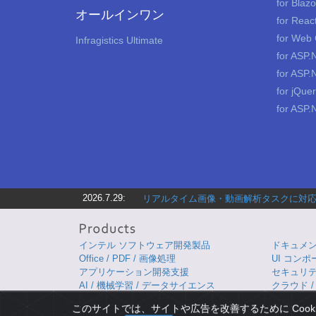
for Blazo
オールインワン
for Reac
for Web
Infragistics Ultimate
for ASP.
for ASP
for jQue
for ASP
2026.7.29:
リアルタイム画像・動画解析タスクに対応す
インテル ソフトウェア開発製品
ドキュメント
Office / PDF / 画像処理
UI コンポ
アプリケーション開発支援
セキュリテ
AI / 機械学習 / データサイエンス
クラウド / 
このサイトでは、サイトや広告を改善するために Cook