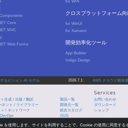
r
for WPF
t
クロスプラットフォーム向
 Components
NET Core
for WinUI
.NET MVC
for Xamarin
ry
開発効率化ツール
.NET Web Forms
App Builder
Indigo.Design
2026.7.1:
るビジョン AI モデル
AWS クラウド開発環
生成 / 出版 / 翻訳
製品一覧
お問い合わせ
ーネント / ライブラリー
開発元一覧
ダウンロード
ィ / ネットワーク
総合カタログ
ショップ
DevOps
iSUS
ie を使用します。サイトを利用することで、Cookie の使用に同意す