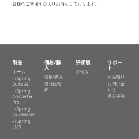
皆様のご来場を心よりお待ちしております。
製品
価格/購
評価版
サポー
入
ト
ホーム
評価版
価格/購入
お見積り
- iSpring
機能比較
お問い合
Suite AI
表
わせ
- iSpring
導入事例
Converter
Pro
- iSpring
QuizMaker
- iSpring
LMS