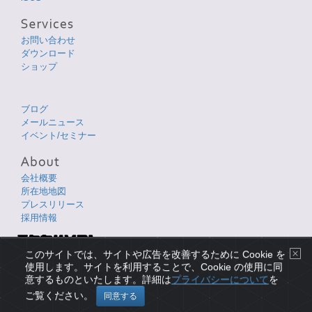
お問い合わせ
ダウンロード
ショップ
ブログ
メールニュース
イベント/セミナー
会社概要
所在地地図
プレスリリース
採用情報
Copyright © 1998-2026 XLsoft Corporation. All Rights Reserved.
このサイトでは、サイトや広告を改善するために Cookie を
各製品名は、各社の商標または登録商標です。
使用します。サイトを利用することで、Cookie の使用に同
意するものといたします。詳細は
プライバシーについて
を
プライバシーについて
|
使用条件
|
サイトマップ
|
English Page
ご覧ください。
同意する