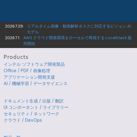
2026.7.29:
リアルタイム画像・動画解析タスクに対応するビジョン AI
モデル
2026.7.1:
AWS クラウド開発環境をローカルで再現する LocalStack 販
売開始
インテル ソフトウェア開発製品
Office / PDF / 画像処理
アプリケーション開発支援
AI / 機械学習 / データサイエンス
ドキュメント生成 / 出版 / 翻訳
UI コンポーネント / ライブラリー
セキュリティ / ネットワーク
クラウド / DevOps