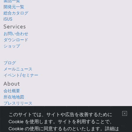
製品一覧
開発元一覧
総合カタログ
iSUS
お問い合わせ
ダウンロード
ショップ
ブログ
メールニュース
イベント/セミナー
会社概要
所在地地図
プレスリリース
採用情報
このサイトでは、サイトや広告を改善するために
Cookie を使用します。サイトを利用することで、
Copyright © 1998-2026 XLsoft Corporation. All Rights Reserved.
各製品名は、各社の商標または登録商標です。
Cookie の使用に同意するものといたします。詳細は
プライバシーについて
|
使用条件
|
サイトマップ
|
English Page