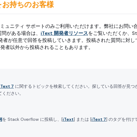
スをお持ちのお客様
、コミュニティ サポートのみご利用いただけます。弊社にお問
質問がある場合は、
iText 開発者リソース
をご覧いただくか、Stack
ow では開発者が任意で回答を投稿していきます。投稿された質問に
t 開発者以外から投稿されることもあります。
iText 7
に関するトピックを検索してください。探している回答が見つ
けてください。
例
を Stack Overflow に投稿し、[
iText
] または [
iText 7
] のタグを付け