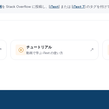
例
を Stack Overflow に投稿し、[
iText
] または [
iText 7
] のタグを付け
チュートリアル
動画で学ぶ iText の使い方