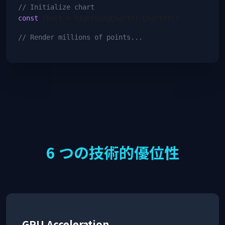
// Initialize chart
const
chart = lightningChart().ChartXY()
// Render millions of points...
6 つの技術的優位性
GPU Acceleration