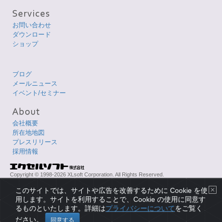
お問い合わせ
ダウンロード
ショップ
ブログ
メールニュース
イベント/セミナー
会社概要
所在地地図
プレスリリース
採用情報
Copyright © 1998-2026 XLsoft Corporation. All Rights Reserved.
各製品名は、各社の商標または登録商標です。
このサイトでは、サイトや広告を改善するために Cookie を使
プライバシーについて
|
使用条件
|
サイトマップ
|
English Page
用します。サイトを利用することで、Cookie の使用に同意す
るものといたします。詳細は
プライバシーについて
をご覧く
ださい。
同意する