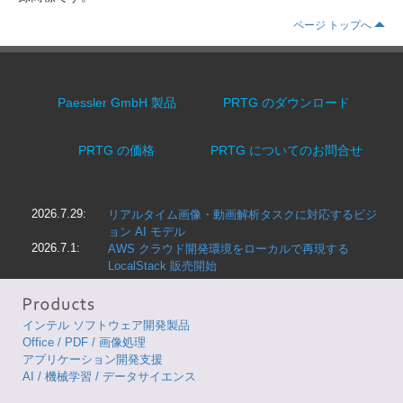
ページ トップへ
Paessler GmbH 製品
PRTG のダウンロード
PRTG の価格
PRTG についてのお問合せ
2026.7.29:
リアルタイム画像・動画解析タスクに対応するビジ
ョン AI モデル
2026.7.1:
AWS クラウド開発環境をローカルで再現する
LocalStack 販売開始
インテル ソフトウェア開発製品
Office / PDF / 画像処理
アプリケーション開発支援
AI / 機械学習 / データサイエンス