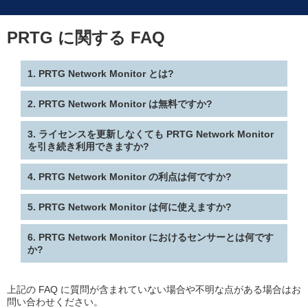
PRTG に関する FAQ
1. PRTG Network Monitor とは?
2. PRTG Network Monitor は無料ですか?
Paessler PRTG Network Monitor は、Paessler GmbH が
開発した独自のネットワーク監視ソフトウェアです。小規
模および中規模の IT インフラストラクチャの監視に最適
3. ライセンスを更新しなくても PRTG Network Monitor
Paessler PRTG Network Monitor には、すべての監視、ア
で、OT および IoT 環境の監視にも豊富な機能を提供しま
を引き続き利用できますか?
ラート、レポート機能と履歴データ分析が利用可能な 30
す。この強力なオンプレミスの監視ツールは Windows サ
日間の無料トライアル版が用意されています。また、最大
ーバー上で動作し、簡単に拡張できます。
100 個の PRTG センサー (監視対象) を監視できる PRTG
4. PRTG Network Monitor の利点は何ですか?
ライセンスを更新しない場合は、無料フリーウェア版とし
Network Monitor の無料フリーウェア版もあります。トラ
て引き続きご利用いただけます。無料フリーウェア版で
イアル期間終了後、100 個を超える PRTG センサーを監
は、約 10 台のデバイスに対応する 100 個までのセンサー
5. PRTG Network Monitor は何に使えますか?
Paessler PRTG Network Monitor には、さまざまな利点が
視する場合は、PRTG Network Monitor のサブスクリプシ
を利用できます。100 個を超えるセンサーを監視する場合
あります。
ョンを購入する必要があります。
は、ライセンスを更新する必要があります。
6. PRTG Network Monitor におけるセンサーとは何です
Paessler PRTG Network Monitor を使用すると、オンプレ
ワンクリック インストーラーと自動ネットワーク検
か?
お見積り/お問い合わせ
ミスまたはクラウド上の物理および仮想 IT、OT、IoT イ
お見積り/お問い合わせ
出を含む、簡単なインストールとセットアップ
ンフラストラクチャの健全性とパフォーマンスを監視でき
ウェブ、デスクトップ、スマートフォン向けの異な
ます。たとえば、ネットワーク デバイス (サーバー、スイ
るユーザー インターフェースによる優れた操作性
PRTG では、センサーとは基本的な監視要素のことです。
上記の FAQ に質問が含まれていない場合や不明な点がある場合はお
ッチ、ルーター、ファイアウォール)、仮想環境、アプリ
ドラッグアンドドロップ ウィジェット エディター
通常、1 つのセンサーはネットワーク内の 1 つの測定値
問い合わせください。
ケーション、サービス、ウェブ サイト、オペレーティング
を含む、カスタマイズ可能なダッシュボードとネッ
(たとえば、スイッチ ポートのトラフィック、サーバーの