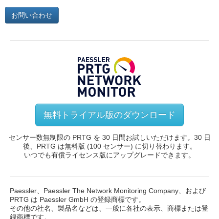
システム、ネットワーク トラフィック、環境パラメータ
トワーク マップ
CPU 負荷、ディスク ドライブの空き容量など) を監視しま
ー、データ センター全体、リソース消費量などを監視でき
お問い合わせ
カスタマイズ可能なアラート、通知、レポート シス
す。
ます。
テム
平均すると、デバイスごとに約 5～10 個のセンサー、また
オンプレミス、クラウド、ハイブリッド環境に対応
はスイッチ ポートごとに 1 個のセンサーが必要です。
した、ベンダーに依存しないエージェントレスの監
視ソフトウェア
事前設定済みの PRTG センサーとデバイス テンプ
レートによる迅速で簡単な設定
多くのテクノロジーとプロトコル、主要なメーカー
の製品をデフォルトでサポート
。100 個を超えるセンサーを監視する場合は、製品
版にアップグレードする必要があります。
無料トライアル版のダウンロード
センサー数無制限の PRTG を 30 日間お試しいただけます。30 日
後、PRTG は無料版 (100 センサー) に切り替わります。
いつでも有償ライセンス版にアップグレードできます。
Paessler、Paessler The Network Monitoring Company、および
PRTG は Paessler GmbH の登録商標です。
その他の社名、製品名などは、一般に各社の表示、商標または登
録商標です。