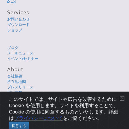
iSUS
お問い合わせ
ダウンロード
ショップ
ブログ
メールニュース
イベント/セミナー
会社概要
所在地地図
プレスリリース
採用情報
このサイトでは、サイトや広告を改善するために
Cookie を使用します。サイトを利用することで、
Copyright © 1998-2026 XLsoft Corporation. All Rights Reserved.
各製品名は、各社の商標または登録商標です。
Cookie の使用に同意するものといたします。詳細
は
プライバシーについて
をご覧ください。
プライバシーについて
|
使用条件
|
サイトマップ
|
English Page
同意する