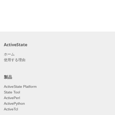
ActiveState
ホーム
使用する理由
製品
ActiveState Platform
State Tool
ActivePerl
ActivePython
ActiveTcl