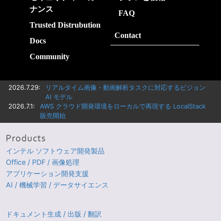
ナンス
FAQ
Trusted Distrubution
Contact
Docs
Community
2026.7.29:
リアルタイム画像・動画解析タスクに対応するビジョン
AI モデル
2026.7.1:
AWS クラウド開発環境をローカルで再現する LocalStack
販売開始
インテル ソフトウェア開発製品
Office / PDF / 画像処理
アプリケーション開発支援
AI / 機械学習 / データサイエンス
ドキュメント生成 / 出版 / 翻訳