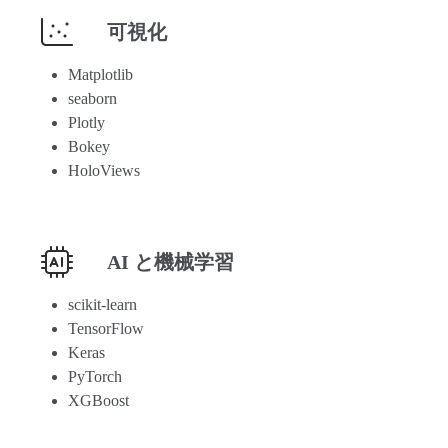
可視化
Matplotlib
seaborn
Plotly
Bokey
HoloViews
AI と機械学習
scikit-learn
TensorFlow
Keras
PyTorch
XGBoost