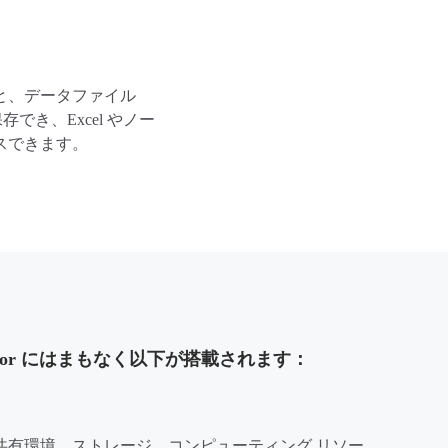
と、データファイル
ud に保存でき、Excel やノー
スできます。
vigator にはまもなく以下が搭載されます：
共有環境、ストレージ、コンピューティング リソー