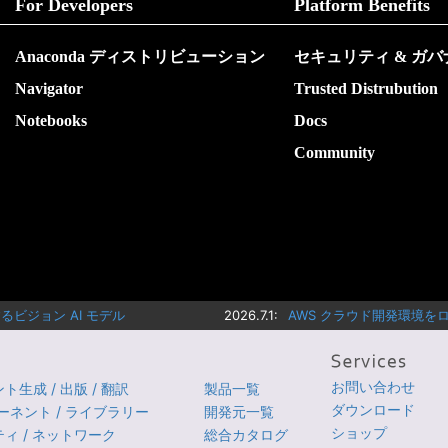
For Developers
Platform Benefits
Anaconda ディストリビューション
セキュリティ & ガ
Navigator
Trusted Distrubution
Notebooks
Docs
Community
ビジョン AI モデル
2026.7.1:
AWS クラウド開発環境をロー
お問い合わせ
生成 / 出版 / 翻訳
製品一覧
ダウンロード
ポーネント / ライブラリー
開発元一覧
ショップ
ィ / ネットワーク
総合カタログ