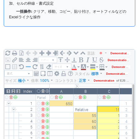
加、セルの枠線・書式設定
一括操作:
クリア、移動、コピー、貼り付け、オートフィルなどの
Excelライクな操作
言語:
Demonstration
of E
Demonstration
of EJS
インデント
サイズ
Demonstration
of 
スタイル:
標準
書式
Demonstration
of EJS 
サイズ:
極小
倍率:
100%
コントラスト:
正常
Demonstration
of EJS TreeGrid 17.2
1
2
3
Index
A
B
C
D
Panel
1
650
1
2
Relative
15
2
3
55
1
3
4
60
2
4
5
65
3
5
6
4
6
7