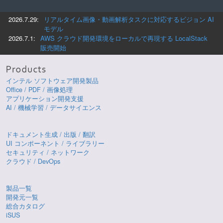
2026.7.29:
リアルタイム画像・動画解析タスクに対応するビジョン AI
モデル
2026.7.1:
AWS クラウド開発環境をローカルで再現する LocalStack
販売開始
インテル ソフトウェア開発製品
Office / PDF / 画像処理
アプリケーション開発支援
AI / 機械学習 / データサイエンス
ドキュメント生成 / 出版 / 翻訳
UI コンポーネント / ライブラリー
セキュリティ / ネットワーク
クラウド / DevOps
製品一覧
開発元一覧
総合カタログ
iSUS