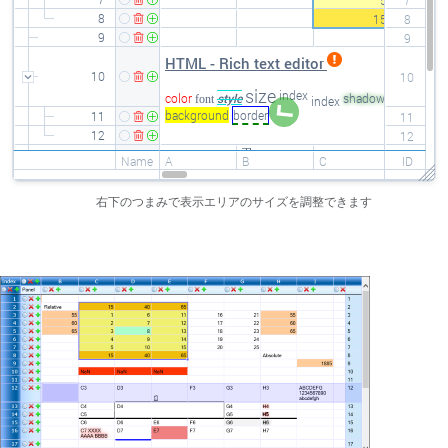
5
7
8
15
8
9
9
HTML - Rich text editor
10
Floating
10
size
images
index
color
style
shadow
font
index
background
border
11
Gradient
11
12
Pattern
12
R 50
R 130
R 90
R 270
Name
A
B
C
D
ID
13
13
14
Border
Border
Border
14
右下のつまみで表示エリアのサイズを調整できます
15
15
16
16
17
17