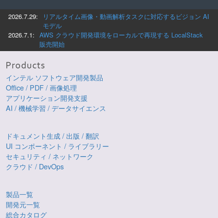
2026.7.29:
リアルタイム画像・動画解析タスクに対応するビジョン AI
モデル
2026.7.1:
AWS クラウド開発環境をローカルで再現する LocalStack
販売開始
インテル ソフトウェア開発製品
Office / PDF / 画像処理
アプリケーション開発支援
AI / 機械学習 / データサイエンス
ドキュメント生成 / 出版 / 翻訳
UI コンポーネント / ライブラリー
セキュリティ / ネットワーク
クラウド / DevOps
製品一覧
開発元一覧
総合カタログ