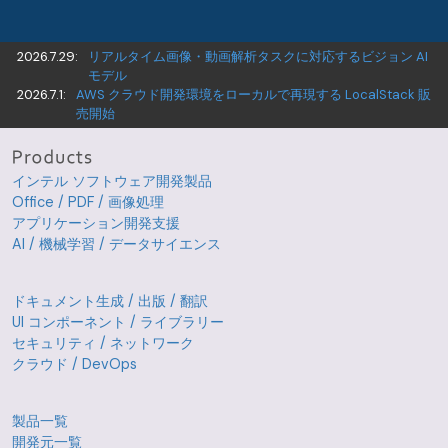
2026.7.29:
リアルタイム画像・動画解析タスクに対応するビジョン AI
モデル
2026.7.1:
AWS クラウド開発環境をローカルで再現する LocalStack 販
売開始
インテル ソフトウェア開発製品
Office / PDF / 画像処理
アプリケーション開発支援
AI / 機械学習 / データサイエンス
ドキュメント生成 / 出版 / 翻訳
UI コンポーネント / ライブラリー
セキュリティ / ネットワーク
クラウド / DevOps
製品一覧
開発元一覧