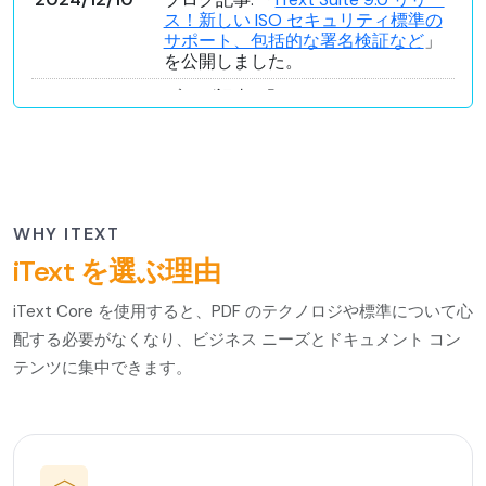
ス！新しい ISO セキュリティ標準の
サポート、包括的な署名検証など
」
を公開しました。
2024/8/2
ブログ記事: 「
iText 5 Chunk と iText
8 Text クラスの比較
」を公開しまし
た。
2023/12/29
ブログ記事: 「
iText by Apryse は
Wizz Air の大量の PDF 搭乗券と請求
書の作成に貢献
」を公開しました。
WHY ITEXT
2023/10/12
ブログ記事: 「
Green Dot Bank の動
iText を選ぶ理由
的な PDF 明細書の生成を可能にする
iText Core と pdfHTML
」を公開しま
iText Core を使用すると、PDF のテクノロジや標準について心
した。
配する必要がなくなり、ビジネス ニーズとドキュメント コン
2023/5/18
iText 8
がリリースされました。
詳細
テンツに集中できます。
はこちら。
2023/3/14
iText SDK by Apryse の販売開始 (
プ
レス リリース
)