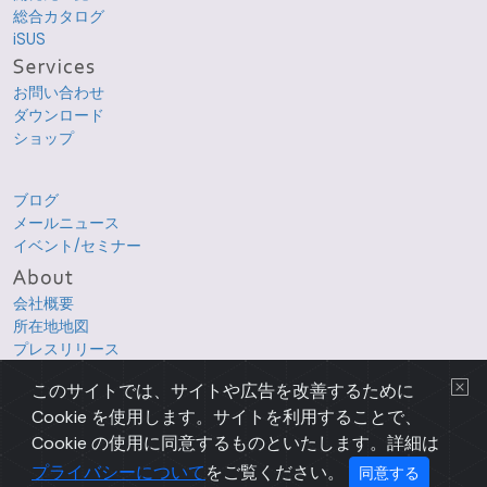
総合カタログ
iSUS
お問い合わせ
ダウンロード
ショップ
ブログ
メールニュース
イベント/セミナー
会社概要
所在地地図
プレスリリース
採用情報
このサイトでは、サイトや広告を改善するために
Cookie を使用します。サイトを利用することで、
Copyright © 1998-2026 XLsoft Corporation. All Rights Reserved.
各製品名は、各社の商標または登録商標です。
Cookie の使用に同意するものといたします。詳細は
プライバシーについて
|
使用条件
|
サイトマップ
|
English Page
プライバシーについて
をご覧ください。
同意する