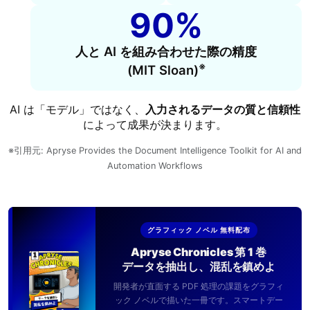
90%
人と AI を組み合わせた際の精度
※
(MIT Sloan)
AI は「モデル」ではなく、
入力されるデータの質と信頼性
によって成果が決まります。
※引用元: Apryse Provides the Document Intelligence Toolkit for AI and
Automation Workflows
グラフィック ノベル 無料配布
Apryse Chronicles 第 1 巻
データを抽出し、混乱を鎮めよ
開発者が直面する PDF 処理の課題をグラフィ
ック ノベルで描いた一冊です。スマートデー