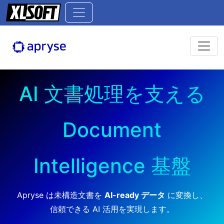
AI 文書処理を支える
Document
Intelligence 基盤
Apryse は未構造文書を
AI-ready データ
に変換し、
信頼できる AI 活用を実現します。