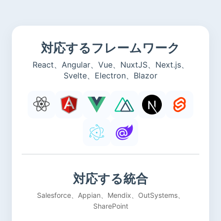
対応するフレームワーク
React、Angular、Vue、NuxtJS、Next.js、
Svelte、Electron、Blazor
対応する統合
Salesforce、Appian、Mendix、OutSystems、
SharePoint