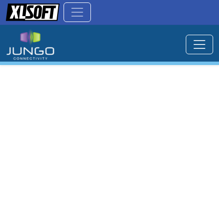
ライセンス体系
WinDriver は、開発者ライセンスおよびターゲットデ
バイスに対応したロックメカニズムを採用していま
す。
最適なライセンス形態のご選択と、お見積りに必要
な情報をご案内します。