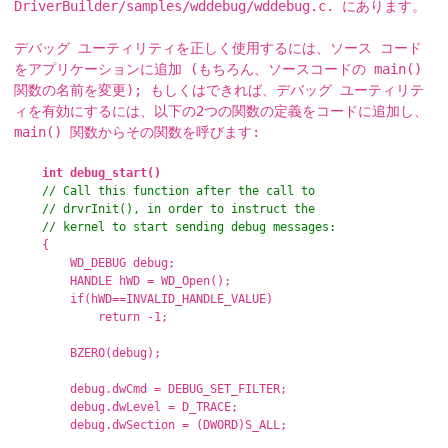
DriverBuilder/samples/wddebug/wddebug.c. にあります。
デバッグ ユーティリティを正しく使用するには、ソース コード
をアプリケーションに追加 (もちろん、ソースコードの main()
関数の名前を変更); もしくはできれば、デバッグ ユーティリテ
ィを有効にするには、以下の2つの関数の定義をコードに追加し、
main() 関数からその関数を呼びます:
int debug_start()
// Call this function after the call to
// drvrInit(), in order to instruct the
// kernel to start sending debug messages:
{
WD_DEBUG debug;
HANDLE hWD = WD_Open();
if(hWD==INVALID_HANDLE_VALUE)
return -1;
BZERO(debug);
debug.dwCmd = DEBUG_SET_FILTER;
debug.dwLevel = D_TRACE;
debug.dwSection = (DWORD)S_ALL;