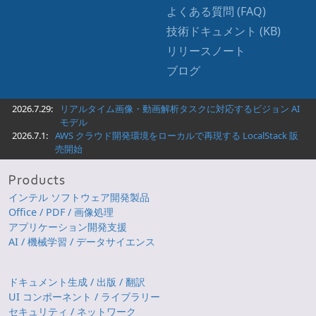
よくある質問 (FAQ)
技術ドキュメント (KB)
リリースノート
ブログ
2026.7.29:
リアルタイム画像・動画解析タスクに対応するビジョン AI
モデル
2026.7.1:
AWS クラウド開発環境をローカルで再現する LocalStack 販
売開始
インテル ソフトウェア開発製品
Office / PDF / 画像処理
アプリケーション開発支援
AI / 機械学習 / データサイエンス
ドキュメント生成 / 出版 / 翻訳
UI コンポーネント / ライブラリー
セキュリティ / ネットワーク