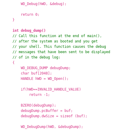
WD_Debug(hWD, &debug);
return 0;
}
int debug_dump()
// Call this function at the end of main(),
// after the system as booted and you get
// your shell. This function causes the debug
// messages that have been sent to be displayed
// of in the debug log:
{
WD_DEBUG_DUMP debugDump;
char buf[2048];
HANDLE hWD = WD_Open();
if(hWD==INVALID_HANDLE_VALUE)
return -1;
BZERO(debugDump);
debugDump.pcBuffer = buf;
debugDump.dwSize = sizeof (buf);
WD_DebugDump(hWD, &debugDump);