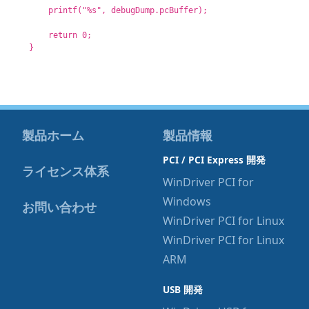
printf("%s", debugDump.pcBuffer);
return 0;
}
製品ホーム
製品情報
PCI / PCI Express 開発
ライセンス体系
WinDriver PCI for
Windows
お問い合わせ
WinDriver PCI for Linux
WinDriver PCI for Linux
ARM
USB 開発