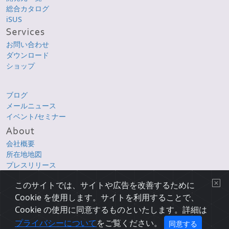
総合カタログ
iSUS
お問い合わせ
ダウンロード
ショップ
ブログ
メールニュース
イベント/セミナー
会社概要
所在地地図
プレスリリース
採用情報
このサイトでは、サイトや広告を改善するために
Cookie を使用します。サイトを利用することで、
Copyright © 1998-2026 XLsoft Corporation. All Rights Reserved.
各製品名は、各社の商標または登録商標です。
Cookie の使用に同意するものといたします。詳細は
プライバシーについて
|
使用条件
|
サイトマップ
|
English Page
プライバシーについて
をご覧ください。
同意する