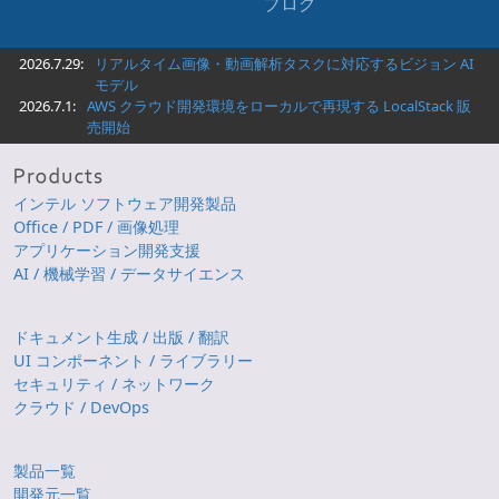
ブログ
2026.7.29:
リアルタイム画像・動画解析タスクに対応するビジョン AI
モデル
2026.7.1:
AWS クラウド開発環境をローカルで再現する LocalStack 販
売開始
インテル ソフトウェア開発製品
Office / PDF / 画像処理
アプリケーション開発支援
AI / 機械学習 / データサイエンス
ドキュメント生成 / 出版 / 翻訳
UI コンポーネント / ライブラリー
セキュリティ / ネットワーク
クラウド / DevOps
製品一覧
開発元一覧