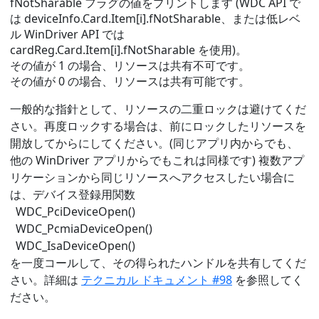
fNotSharable フラグの値をプリントします (WDC API で
は deviceInfo.Card.Item[i].fNotSharable、または低レベ
ル WinDriver API では
cardReg.Card.Item[i].fNotSharable を使用)。
その値が 1 の場合、リソースは共有不可です。
その値が 0 の場合、リソースは共有可能です。
一般的な指針として、リソースの二重ロックは避けてくだ
さい。再度ロックする場合は、前にロックしたリソースを
開放してからにしてください。(同じアプリ内からでも、
他の WinDriver アプリからでもこれは同様です) 複数アプ
リケーションから同じリソースへアクセスしたい場合に
は、デバイス登録用関数
WDC_PciDeviceOpen()
WDC_PcmiaDeviceOpen()
WDC_IsaDeviceOpen()
を一度コールして、その得られたハンドルを共有してくだ
さい。詳細は
テクニカル ドキュメント #98
を参照してく
ださい。