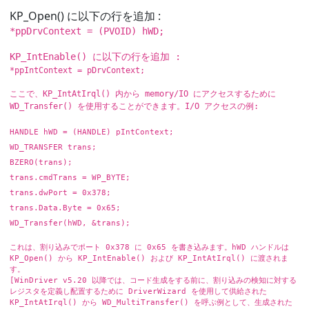
KP_Open() に以下の行を追加 :
*ppDrvContext = (PVOID) hWD;
KP_IntEnable() に以下の行を追加 :
*ppIntContext = pDrvContext;
ここで、KP_IntAtIrql() 内から memory/IO にアクセスするために
WD_Transfer() を使用することができます。I/O アクセスの例:
HANDLE hWD = (HANDLE) pIntContext;
WD_TRANSFER trans;
BZERO(trans);
trans.cmdTrans = WP_BYTE;
trans.dwPort = 0x378;
trans.Data.Byte = 0x65;
WD_Transfer(hWD, &trans);
これは、割り込みでポート 0x378 に 0x65 を書き込みます。hWD ハンドルは
KP_Open() から KP_IntEnable() および KP_IntAtIrql() に渡されま
す。
[WinDriver v5.20 以降では、コード生成をする前に、割り込みの検知に対する
レジスタを定義し配置するために DriverWizard を使用して供給された
KP_IntAtIrql() から WD_MultiTransfer() を呼ぶ例として、生成された