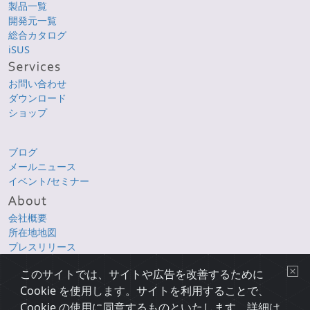
製品一覧
開発元一覧
総合カタログ
iSUS
お問い合わせ
ダウンロード
ショップ
ブログ
メールニュース
イベント/セミナー
会社概要
所在地地図
プレスリリース
採用情報
このサイトでは、サイトや広告を改善するために
Cookie を使用します。サイトを利用することで、
Copyright © 1998-2026 XLsoft Corporation. All Rights Reserved.
各製品名は、各社の商標または登録商標です。
Cookie の使用に同意するものといたします。詳細は