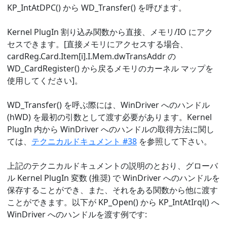
KP_IntAtDPC() から WD_Transfer() を呼びます。
Kernel PlugIn 割り込み関数から直接、メモリ/IO にアク
セスできます。[直接メモリにアクセスする場合、
cardReg.Card.Item[i].I.Mem.dwTransAddr の
WD_CardRegister() から戻るメモリのカーネル マップを
使用してください]。
WD_Transfer() を呼ぶ際には、WinDriver へのハンドル
(hWD) を最初の引数として渡す必要があります。Kernel
PlugIn 内から WinDriver へのハンドルの取得方法に関し
ては、
テクニカルドキュメント #38
を参照して下さい。
上記のテクニカルドキュメントの説明のとおり、グローバ
ル Kernel PlugIn 変数 (推奨) で WinDriver へのハンドルを
保存することができ、また、それをある関数から他に渡す
ことができます。以下が KP_Open() から KP_IntAtIrql() へ
WinDriver へのハンドルを渡す例です: