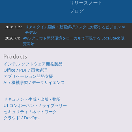
リリースノート
ブログ
2026.7.29:
リアルタイム画像・動画解析タスクに対応するビジョン AI
モデル
2026.7.1:
AWS クラウド開発環境をローカルで再現する LocalStack 販
売開始
インテル ソフトウェア開発製品
Office / PDF / 画像処理
アプリケーション開発支援
AI / 機械学習 / データサイエンス
ドキュメント生成 / 出版 / 翻訳
UI コンポーネント / ライブラリー
セキュリティ / ネットワーク
クラウド / DevOps