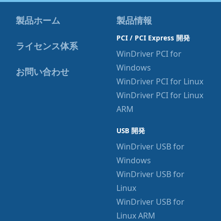
製品ホーム
製品情報
PCI / PCI Express 開発
ライセンス体系
WinDriver PCI for
Windows
お問い合わせ
WinDriver PCI for Linux
WinDriver PCI for Linux
ARM
USB 開発
WinDriver USB for
Windows
WinDriver USB for
Linux
WinDriver USB for
Linux ARM