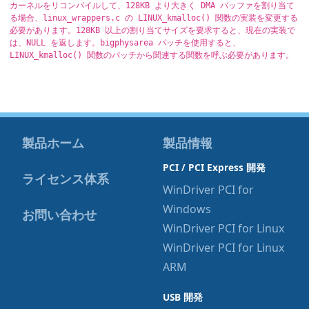
カーネルをリコンパイルして、128KB より大きく DMA バッファを割り当て
る場合、linux_wrappers.c の LINUX_kmalloc() 関数の実装を変更する
必要があります。128KB 以上の割り当てサイズを要求すると、現在の実装で
は、NULL を返します。bigphysarea パッチを使用すると、
LINUX_kmalloc() 関数のパッチから関連する関数を呼ぶ必要があります。
製品ホーム
製品情報
PCI / PCI Express 開発
ライセンス体系
WinDriver PCI for
Windows
お問い合わせ
WinDriver PCI for Linux
WinDriver PCI for Linux
ARM
USB 開発