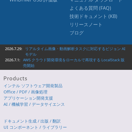
よくある質問 (FAQ)
技術ドキュメント (KB)
リリースノート
ブログ
2026.7.29:
リアルタイム画像・動画解析タスクに対応するビジョン AI
モデル
2026.7.1:
AWS クラウド開発環境をローカルで再現する LocalStack 販
売開始
インテル ソフトウェア開発製品
Office / PDF / 画像処理
アプリケーション開発支援
AI / 機械学習 / データサイエンス
ドキュメント生成 / 出版 / 翻訳
UI コンポーネント / ライブラリー