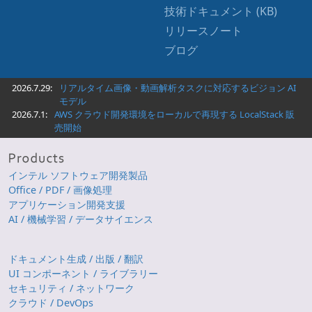
技術ドキュメント (KB)
リリースノート
ブログ
2026.7.29:
リアルタイム画像・動画解析タスクに対応するビジョン AI
モデル
2026.7.1:
AWS クラウド開発環境をローカルで再現する LocalStack 販
売開始
インテル ソフトウェア開発製品
Office / PDF / 画像処理
アプリケーション開発支援
AI / 機械学習 / データサイエンス
ドキュメント生成 / 出版 / 翻訳
UI コンポーネント / ライブラリー
セキュリティ / ネットワーク
クラウド / DevOps