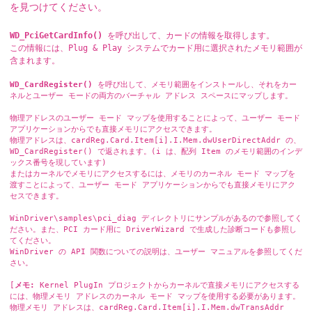
を見つけてください。
WD_PciGetCardInfo()
を呼び出して、カードの情報を取得します。
この情報には、Plug & Play システムでカード用に選択されたメモリ範囲が
含まれます。
WD_CardRegister()
を呼び出して、メモリ範囲をインストールし、それをカー
ネルとユーザー モードの両方のバーチャル アドレス スペースにマップします。
物理アドレスのユーザー モード マップを使用することによって、ユーザー モード
アプリケーションからでも直接メモリにアクセスできます。
物理アドレスは、cardReg.Card.Item[i].I.Mem.dwUserDirectAddr の、
WD_CardRegister() で返されます。(i は、配列 Item のメモリ範囲のインデ
ックス番号を現しています)
またはカーネルでメモリにアクセスするには、メモリのカーネル モード マップを
渡すことによって、ユーザー モード アプリケーションからでも直接メモリにアク
セスできます。
WinDriver\samples\pci_diag ディレクトリにサンプルがあるので参照してく
ださい。また、PCI カード用に DriverWizard で生成した診断コードも参照し
てください。
WinDriver の API 関数についての説明は、ユーザー マニュアルを参照してくだ
さい。
[
メモ:
Kernel PlugIn プロジェクトからカーネルで直接メモリにアクセスする
には、物理メモリ アドレスのカーネル モード マップを使用する必要があります。
物理メモリ アドレスは、cardReg.Card.Item[i].I.Mem.dwTransAddr