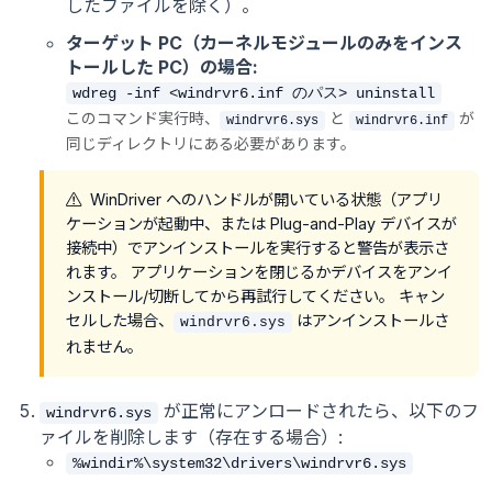
したファイルを除く）。
ターゲット PC（カーネルモジュールのみをインス
トールした PC）の場合:
wdreg -inf <windrvr6.inf のパス> uninstall
このコマンド実行時、
と
が
windrvr6.sys
windrvr6.inf
同じディレクトリにある必要があります。
WinDriver へのハンドルが開いている状態（アプリ
ケーションが起動中、または Plug-and-Play デバイスが
接続中）でアンインストールを実行すると警告が表示さ
れます。 アプリケーションを閉じるかデバイスをアンイ
ンストール/切断してから再試行してください。 キャン
セルした場合、
はアンインストールさ
windrvr6.sys
れません。
が正常にアンロードされたら、以下のフ
windrvr6.sys
ァイルを削除します（存在する場合）:
%windir%\system32\drivers\windrvr6.sys