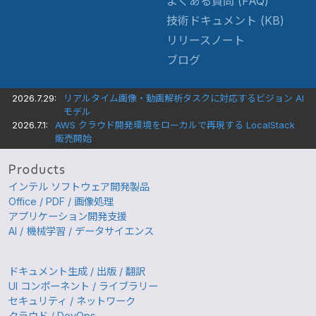
よくある質問 (FAQ)
技術ドキュメント (KB)
リリースノート
ブログ
2026.7.29:
リアルタイム画像・動画解析タスクに対応するビジョン AI
モデル
2026.7.1:
AWS クラウド開発環境をローカルで再現する LocalStack
販売開始
インテル ソフトウェア開発製品
Office / PDF / 画像処理
アプリケーション開発支援
AI / 機械学習 / データサイエンス
ドキュメント生成 / 出版 / 翻訳
UI コンポーネント / ライブラリー
セキュリティ / ネットワーク
クラウド / DevOps