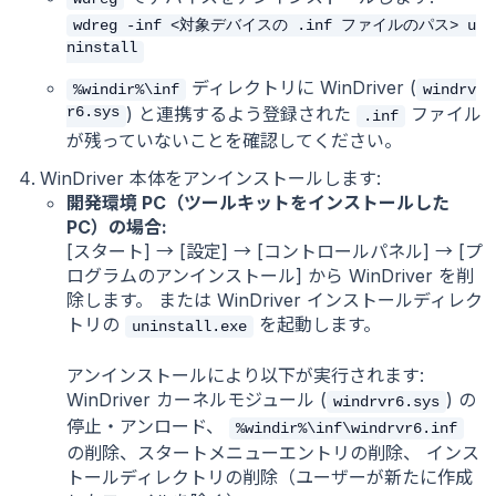
wdreg -inf <対象デバイスの .inf ファイルのパス> u
ninstall
ディレクトリに WinDriver (
%windir%\inf
windrv
r6.sys
) と連携するよう登録された
ファイル
.inf
が残っていないことを確認してください。
WinDriver 本体をアンインストールします:
開発環境 PC（ツールキットをインストールした
PC）の場合:
[スタート] → [設定] → [コントロールパネル] → [プ
ログラムのアンインストール] から WinDriver を削
除します。 または WinDriver インストールディレク
トリの
を起動します。
uninstall.exe
アンインストールにより以下が実行されます:
WinDriver カーネルモジュール (
) の
windrvr6.sys
停止・アンロード、
%windir%\inf\windrvr6.inf
の削除、スタートメニューエントリの削除、 インス
トールディレクトリの削除（ユーザーが新たに作成