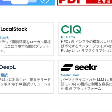
RLC Pro
Stack
HPC / AI インフラの構築およ
 クラウド開発環境をローカル環境
効率化するエンタープライズ向
速・安全に再現する開発プラット
Rocky Linux サブスクリプショ
ーム。
pL翻訳
SeekrFlow
言語以上に対応した、業界をリード
パーソナライズされた LLM (大
ジネス向け AI 翻訳ソリューショ
語モデル) の構築と利用を容易
生成 AI プラットフォーム。