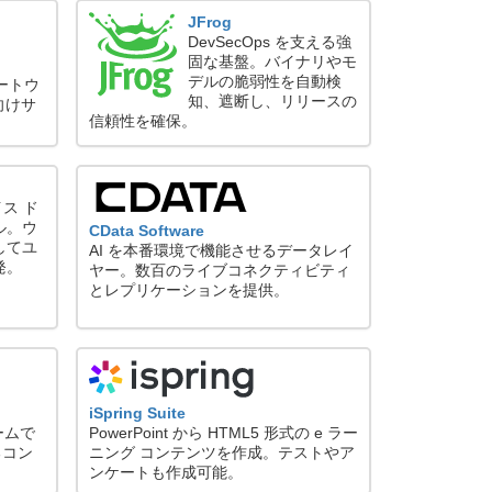
JFrog
DevSecOps を支える強
固な基盤。バイナリやモ
デルの脆弱性を自動検
ートウ
知、遮断し、リリースの
向けサ
信頼性を確保。
イス ド
ル。ウ
CData Software
してユ
AI を本番環境で機能させるデータレイ
発。
ヤー。数百のライブコネクティビティ
とレプリケーションを提供。
iSpring Suite
ームで
PowerPoint から HTML5 形式の e ラー
るコン
ニング コンテンツを作成。テストやア
ンケートも作成可能。