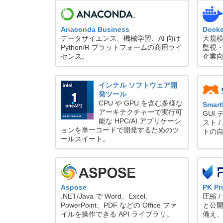
Anaconda Business
Docke
データサイエンス、機械学習、AI 向け
大規模
Python/R プラットフォームの商用ライ
監視・管
センス。
企業
インテル ソフトウェア開
発ツール
CPU や GPU を含む多様な
Smart
アーキテクチャーで実行可
GUI 
能な HPC/AI アプリケーシ
スト /
ョンを単一コードで開発するためのツ
トの自
ールスイート。
PK Pr
Aspose
圧縮 
.NET/Java で Word、Excel、
と公
PowerPoint、PDF などの Office ファ
備え
イルを操作できる API ライブラリ。