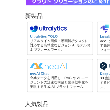
新製品
Ultralytics YOLO
Local
リアルタイム画像・動画解析タスクに
AWS
対応する高精度なビジョン AI モデルお
で高
よびフレームワーク。
フォ
neoAI Chat
Dee
企業データを活用し、RAG や AI エー
30 
ジェントの迅速な構築と業務効率化を
するビ
実現する生成 AI プラットフォーム。
ン。
人気製品