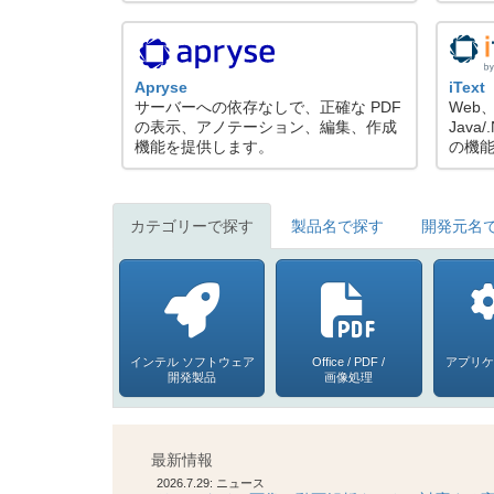
Apryse
iText
サーバーへの依存なしで、正確な PDF
Web
の表示、アノテーション、編集、作成
Java
機能を提供します。
の機
カテゴリーで探す
製品名で探す
開発元名
インテル ソフトウェア
Office / PDF /
アプリケ
開発製品
画像処理
最新情報
2026.7.29: ニュース