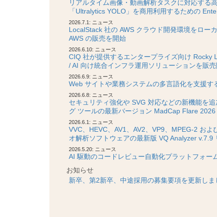
リアルタイム画像・動画解析タスクに対応する高精
「Ultralytics YOLO」を商用利用するための En
2026.7.1: ニュース
LocalStack 社の AWS クラウド開発環境をローカルで
AWS の販売を開始
2026.6.10: ニュース
CIQ 社が提供するエンタープライズ向け Rocky L
/ AI 向け統合インフラ運用ソリューションを販
2026.6.9: ニュース
Web サイトや業務システムの多言語化を支援する「
2026.6.8: ニュース
セキュリティ強化や SVG 対応などの新機能を
グ ツールの最新バージョン MadCap Flare 202
2026.6.1: ニュース
VVC、HEVC、AV1、AV2、VP9、MPEG-2 
オ解析ソフトウェアの最新版 VQ Analyzer v.7.
2026.5.20: ニュース
AI 駆動のコードレビュー自動化プラットフォーム Co
お知らせ
新卒、第2新卒、中途採用の募集要項を更新しま