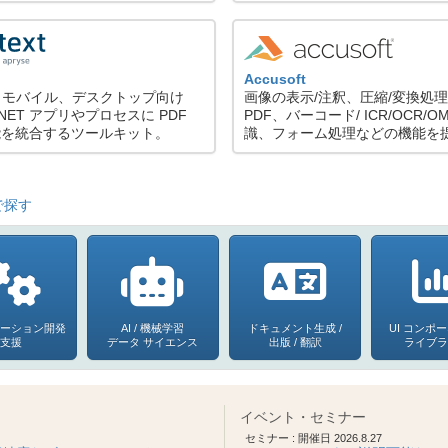
Accusoft
、モバイル、デスクトップ向け
画像の表示/注釈、圧縮/変換処
/.NET アプリやプロセスに PDF
PDF、バーコード/ ICR/OCR/O
能を統合するツールキット。
識、フォーム処理などの機能を
で探す
ーション開発
AI / 機械学習
ドキュメント生成 /
UI コンポー
支援
データ サイエンス
出版 / 翻訳
ライブ
イベント・セミナー
セミナー : 開催日 2026.8.27