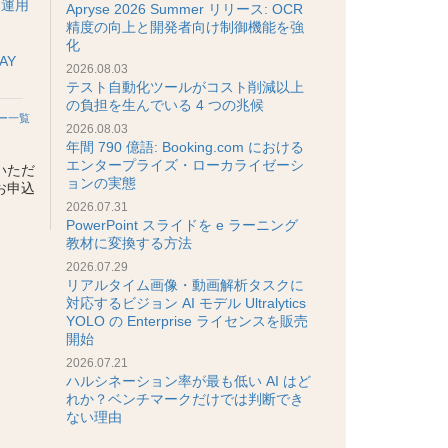
 運用
Apryse 2026 Summer リリース: OCR
精度の向上と開発者向け制御機能を強
化
AY
2026.08.03
テスト自動化ツールがコスト削減以上
の負担を生んでいる 4 つの兆候
ー一覧
2026.08.03
年間 790 億語: Booking.com における
エンタープライズ・ローカライゼーシ
いただ
ョンの実態
お申込
2026.07.31
PowerPoint スライドを e ラーニング
教材に変換する方法
2026.07.29
リアルタイム画像・動画解析タスクに
対応するビジョン AI モデル Ultralytics
YOLO の Enterprise ライセンスを販売
開始
2026.07.21
ハルシネーション率が最も低い AI はど
れか？ベンチマークだけでは判断でき
ない理由