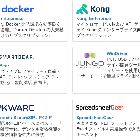
r Business
Kong Enterprise
な Docker 開発環境を効率良く
マイクロサービスおよび API ゲ
理。Docker Desktop の大規模
ェイ Kong のエンタープライズ
向けのサブスクリプション。
ブスクリプション。
WinDriver
PCI / USB デバ
ライバ開発ツー
Bear
ィザードを使用
テスト / プロファイラー / 負荷テ
ーザーモードで簡単ドライバ開
 API テスト: ソフトウェア テス
動化/工数削減/品質向上。
otect / SecureZIP / PKZIP
SpreadsheetGear
/ 解凍の ZIP ベースにパスワード
さまざまな .NET プラットフォ
開鍵暗号化、デジタル署名機能を
Excel ファイルを高速操作でき
、機密情報を強力に保護。
ポーネント。