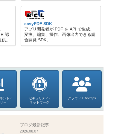
easyPDF SDK
理、
アプリ開発者が PDF を API で生成、
MR 認
変換、編集、操作、画像出力できる総
提供。
合開発 SDK。
ネント /
セキュリティ /
クラウド / DevOps
ラリー
ネットワーク
ブログ最新記事
2026.08.07