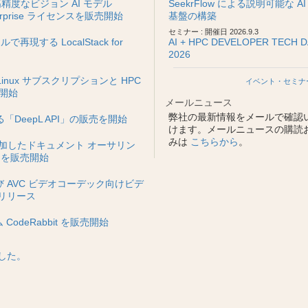
度なビジョン AI モデル
SeekrFlow による説明可能な AI
terprise ライセンスを販売開始
基盤の構築
セミナー : 開催日 2026.9.3
再現する LocalStack for
AI + HPC DEVELOPER TECH D
2026
inux サブスクリプションと HPC
イベント・セミナ
売開始
メールニュース
弊社の最新情報をメールで確認
DeepL API」の販売を開始
けます。メールニュースの購読
みは
こちらから
。
追加したドキュメント オーサリン
6 を販売開始
および AVC ビデオコーデック向けビデ
9 リリース
deRabbit を販売開始
した。