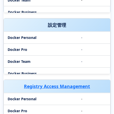
-
設定管理
-
-
-
Registry Access Management
-
-