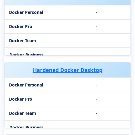
-
-
-
Hardened Docker Desktop
-
-
-