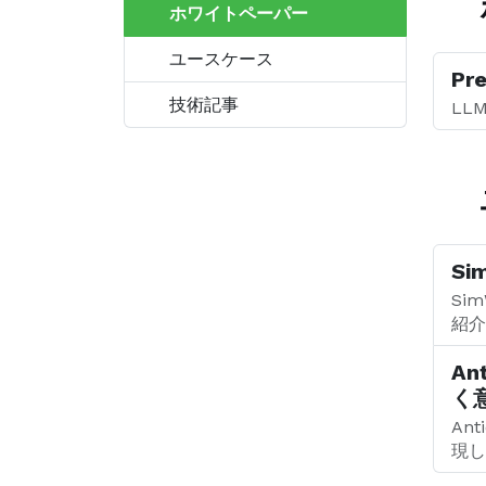
ホワイトペーパー
ユースケース
Pr
技術記事
LL
Si
Si
紹介
An
く
An
現し