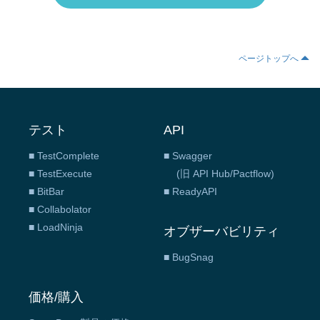
ページトップへ
テスト
API
■ TestComplete
■ Swagger
■ TestExecute
(旧 API Hub/Pactflow)
■ BitBar
■ ReadyAPI
■ Collabolator
■ LoadNinja
オブザーバビリティ
■ BugSnag
価格/購入