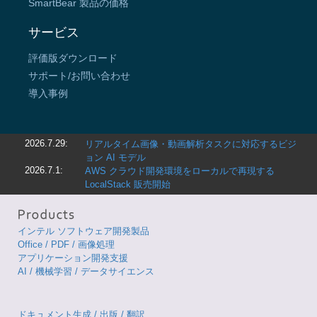
SmartBear 製品の価格
サービス
評価版ダウンロード
サポート/お問い合わせ
導入事例
2026.7.29:
リアルタイム画像・動画解析タスクに対応するビジ
ョン AI モデル
2026.7.1:
AWS クラウド開発環境をローカルで再現する
LocalStack 販売開始
インテル ソフトウェア開発製品
Office / PDF / 画像処理
アプリケーション開発支援
AI / 機械学習 / データサイエンス
ドキュメント生成 / 出版 / 翻訳