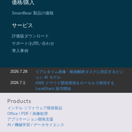
価格/購入
SmartBear 製品の価格
サービス
評価版ダウンロード
サポート/お問い合わせ
導入事例
2026.7.29:
リアルタイム画像・動画解析タスクに対応するビジ
ョン AI モデル
2026.7.1:
AWS クラウド開発環境をローカルで再現する
LocalStack 販売開始
インテル ソフトウェア開発製品
Office / PDF / 画像処理
アプリケーション開発支援
AI / 機械学習 / データサイエンス