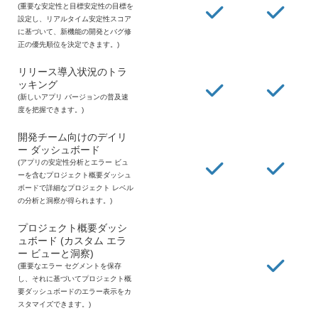
(重要な安定性と目標安定性の目標を
設定し、リアルタイム安定性スコア
に基づいて、新機能の開発とバグ修
正の優先順位を決定できます。)
リリース導入状況のトラ
ッキング
(新しいアプリ バージョンの普及速
度を把握できます。)
開発チーム向けのデイリ
ー ダッシュボード
(アプリの安定性分析とエラー ビュ
ーを含むプロジェクト概要ダッシュ
ボードで詳細なプロジェクト レベル
の分析と洞察が得られます。)
プロジェクト概要ダッシ
ュボード (カスタム エラ
ー ビューと洞察)
(重要なエラー セグメントを保存
し、それに基づいてプロジェクト概
要ダッシュボードのエラー表示をカ
スタマイズできます。)