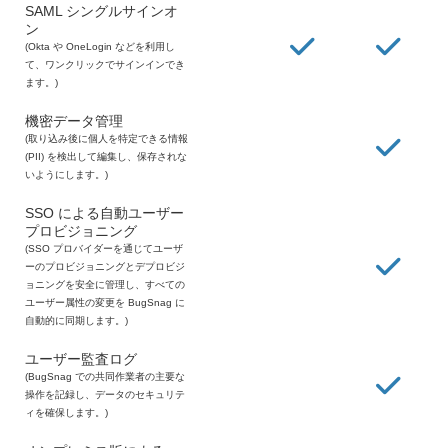
SAML シングルサインオ
ン
(Okta や OneLogin などを利用し
て、ワンクリックでサインインでき
ます。)
機密データ管理
(取り込み後に個人を特定できる情報
(PII) を検出して編集し、保存されな
いようにします。)
SSO による自動ユーザー
プロビジョニング
(SSO プロバイダーを通じてユーザ
ーのプロビジョニングとデプロビジ
ョニングを安全に管理し、すべての
ユーザー属性の変更を BugSnag に
自動的に同期します。)
ユーザー監査ログ
(BugSnag での共同作業者の主要な
操作を記録し、データのセキュリテ
ィを確保します。)