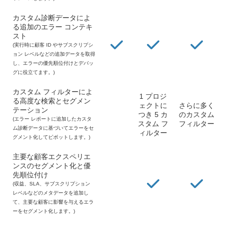
カスタム診断データによ
る追加のエラー コンテキ
スト
(実行時に顧客 ID やサブスクリプシ
ョン レベルなどの追加データを取得
し、エラーの優先順位付けとデバッ
グに役立てます。)
カスタム フィルターによ
1 プロジ
る高度な検索とセグメン
ェクトに
さらに多く
テーション
つき 5 カ
のカスタム
(エラー レポートに追加したカスタ
スタム フ
フィルター
ム診断データに基づいてエラーをセ
ィルター
グメント化してピボットします。)
主要な顧客エクスペリエ
ンスのセグメント化と優
先順位付け
(収益、SLA、サブスクリプション
レベルなどのメタデータを追加し
て、主要な顧客に影響を与えるエラ
ーをセグメント化します。)