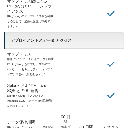
オンプレミス版による
PCI および PHI コンプラ
イアンス
(BugSnag のオンプレミス版を利用
することで、必要な認証に準拠でき
ます。)
デプロイメントとデータ アクセス
オンプレミス
(自社のインフラまたはクラウド環境
に BugSnag を設置し、企業のプラ
イバシー、セキュリティ、コンプラ
イアンス要件に対応します。)
Splunk および Amazon
SQS との BI 連携
(Splunk Cloud/オンプレミス、
Amazon SQS へのデータ転送機能
を提供します。)
60 日
データ保持期間
間
60 日間
カスタム
(BugSnag がイベント データを保存
*無料プ