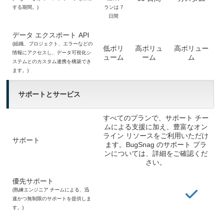
する期間。)
ランは 7
日間
データ エクスポート API
(組織、プロジェクト、エラーなどの
低ボリ
高ボリュ
高ボリュー
情報にアクセスし、データ可視化シ
ューム
ーム
ム
ステムとのカスタム連携を構築でき
ます。)
サポートとサービス
すべてのプランで、サポート チー
ムによる支援に加え、豊富なオン
ライン リソースをご利用いただけ
サポート
ます。BugSnag のサポート プラ
ンについては、詳細をご確認くだ
さい。
優先サポート
(熟練エンジニア チームによる、迅
速かつ無制限のサポートを提供しま
す。)