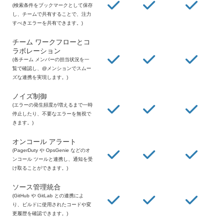
(検索条件をブックマークとして保存
し、チームで共有することで、注力
すべきエラーを共有できます。)
チーム ワークフローとコ
ラボレーション
(各チーム メンバーの担当状況を一
覧で確認し、@メンションでスムー
ズな連携を実現します。)
ノイズ制御
(エラーの発生頻度が増えるまで一時
停止したり、不要なエラーを無視で
きます。)
オンコール アラート
(PagerDuty や OpsGenie などのオ
ンコール ツールと連携し、通知を受
け取ることができます。)
ソース管理統合
(GitHub や GitLab との連携によ
り、ビルドに使用されたコードや変
更履歴を確認できます。)