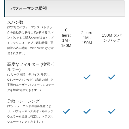
パフォーマンス監視
スパン数
(アプリのパフォーマンス メトリッ
6
7 tiers:
クを自動的に取得して分析するスパ
tiers:
150M スパ
1M -
ン パックをご購入いただけます。メ
1M -
ン パック
150M
トリックには、アプリ起動時間、画
150M
面読み込み時間、Web Vitals などが
含まれます。)
高度なフィルター (検索ビ
ルダー)
(リリース段階、デバイス モデル、
OS バージョンなど、詳細な条件で
実際のユーザー パフォーマンスデー
タを検索/分類できます。)
分散トレーシング
(エンドツーエンドの追跡機能によ
り、パフォーマンスのボトルネック
やエラーを迅速に特定し、トラブル
シューティングできます。)