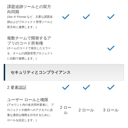
課題追跡ツールとの双方
向同期
(Jira や Pivotal など、主要な課題追
跡およびプロジェクト管理ツールと
双方向に連携します。)
複数チームで開発するア
プリのコード所有権
(チームのコードで発生したエラー
を、チームの課題管理プロジェクト
に自動で連携します。)
セキュリティとコンプライアンス
2 要素認証
ユーザー ロールと権限
(アカウント内の各共同作業者に、プ
2 ロー
2 ロール
3 ロール
ロジェクトや操作へのアクセスに必
ル
要な適切な権限を付与するために、
ロールを設定します。)