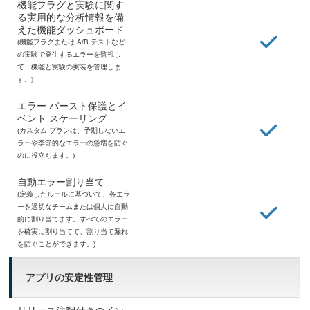
機能フラグと実験に関す
る実用的な分析情報を備
えた機能ダッシュボード
(機能フラグまたは A/B テストなど
の実験で発生するエラーを監視し
て、機能と実験の実装を管理しま
す。)
エラー バースト保護とイ
ベント スケーリング
(カスタム プランは、予期しないエ
ラーや季節的なエラーの急増を防ぐ
のに役立ちます。)
自動エラー割り当て
(定義したルールに基づいて、各エラ
ーを適切なチームまたは個人に自動
的に割り当てます。すべてのエラー
を確実に割り当てて、割り当て漏れ
を防ぐことができます。)
アプリの安定性管理