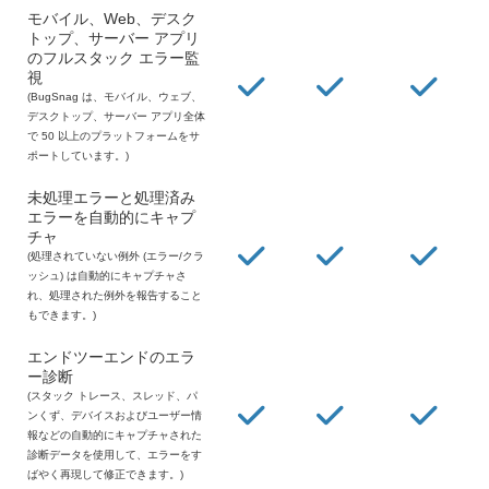
モバイル、Web、デスク
トップ、サーバー アプリ
のフルスタック エラー監
視
(BugSnag は、モバイル、ウェブ、
デスクトップ、サーバー アプリ全体
で 50 以上のプラットフォームをサ
ポートしています。)
未処理エラーと処理済み
エラーを自動的にキャプ
チャ
(処理されていない例外 (エラー/クラ
ッシュ) は自動的にキャプチャさ
れ、処理された例外を報告すること
もできます。)
エンドツーエンドのエラ
ー診断
(スタック トレース、スレッド、パ
ンくず、デバイスおよびユーザー情
報などの自動的にキャプチャされた
診断データを使用して、エラーをす
ばやく再現して修正できます。)