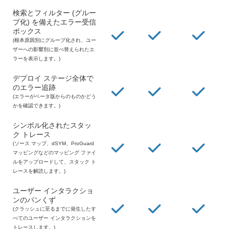
検索とフィルター (グルー
プ化) を備えたエラー受信
ボックス
(根本原因別にグループ化され、ユー
ザーへの影響別に並べ替えられたエ
ラーを表示します。)
デプロイ ステージ全体で
のエラー追跡
(エラーがベータ版からのものかどう
かを確認できます。)
シンボル化されたスタッ
ク トレース
(ソース マップ、dSYM、ProGuard
マッピングなどのマッピング ファイ
ルをアップロードして、スタック ト
レースを解読します。)
ユーザー インタラクショ
ンのパンくず
(クラッシュに至るまでに発生したす
べてのユーザー インタラクションを
トレースします。)