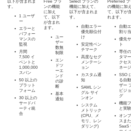
以下が含まれま
Free プラ
Select プランの
Preferred
す。
ンの機能
機能に加えて、
の機能に加
に加え
以下が含まれま
て、以下が
1 ユーザ
て、以下
す。
れます。
ー
が含まれ
自動エラー
自動
ます。
エラーと
優先順位付
割り
パフォー
ユー
け
マンスの
優先
ザー
監視
安定性ベン
ト
数無
チマーク
月間
専任
制限
7,500 イ
高度なセグ
タマー
エン
ベントと
メンテーシ
クセス
ドツ
1,000,000
ョン
ネー
ーエ
スパン
カスタム通
SSO 
ンド
50 以上の
知
る自
の診
プラット
ザー 
断
SAML シン
フォーム
ビジ
グル サイ
基本
グ
30 以上の
ンオン
通知
サードパ
機能
システム
ーティ統
と実
メトリック
合
(CPU、メ
オン
モリ、レン
スま
ダリング)
SaaS