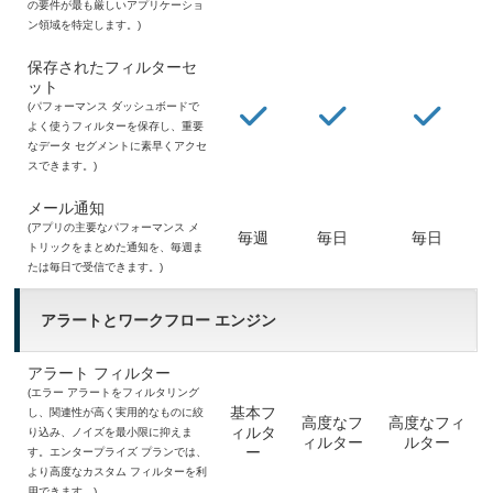
の要件が最も厳しいアプリケーショ
ン領域を特定します。)
保存されたフィルターセ
ット
(パフォーマンス ダッシュボードで
よく使うフィルターを保存し、重要
なデータ セグメントに素早くアクセ
スできます。)
メール通知
(アプリの主要なパフォーマンス メ
毎週
毎日
毎日
トリックをまとめた通知を、毎週ま
たは毎日で受信できます。)
アラートとワークフロー エンジン
アラート フィルター
(エラー アラートをフィルタリング
基本フ
し、関連性が高く実用的なものに絞
高度なフ
高度なフィ
ィルタ
り込み、ノイズを最小限に抑えま
ィルター
ルター
ー
す。エンタープライズ プランでは、
より高度なカスタム フィルターを利
用できます。)