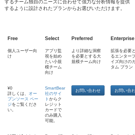
するチーム独自のニーズに合わせて強力な分析情報を提供
するように設計されたプランからお選びいただけます。
Free
Select
Preferred
Enterprise
個人ユーザー向
アプリ監
より詳細な洞察
拡張を必要
け
視を始め
を必要とする大
るエンター
たい小規
規模チーム向け
イズ向けの
模チーム
タム プラン
向け
¥0
SmartBear
お問い合わせ
お問い合
詳しくは、
オー
社のサイ
プンソース ペー
ト
からク
ジ
をご覧くださ
レジット
い。
カードで
のみ購入
可能。