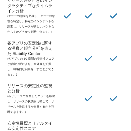
リリース注釈付きのイン
タラクティブなタイムラ
イン分析
(エラーの傾向を把握し、エラーの急
増を特定し、特定のインシデントを
調査し、リリースが新しいバグをも
たらすかどうかを判断できます。)
各アプリの安定性に関す
る洞察と傾向分析を備え
た Stability Center
(各アプリの 30 日間の安定性スコア
と傾向分析により、全体像を把握
し、戦略的な判断を下すことができ
ます。)
リリースの安定性の監視
と分析
(各リリースで発生したエラーを確認
し、リリースの状態を比較して、リ
リースを推進するか撤回するかを判
断できます。)
安定性目標とリアルタイ
ム安定性スコア