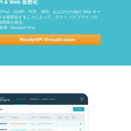
PI & Web 仮想化
ESTful、SOAP、TCP、JMS、およびその他の Web サー
スを仮想化することによって、テスト パイプラインの
存関係を除去。
名称: ServiceV Pro)
ReadyAPI Virtualization