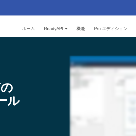
ホーム
ReadyAPI
機能
Pro エディション
どの
ツール