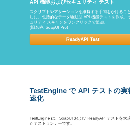
API 機能およびセキュリティ テスト
スクリプトやアサーションを維持する手間をかけるこ
しに、包括的なデータ駆動型 API 機能テストを作成。
ュリティ スキャンをワンクリックで追加。
(旧名称: SoapUI Pro)
ReadyAPI Test
TestEngine で API テス
速化
TestEngine は、SoapUI および ReadyAPI 
たテストランナーです。