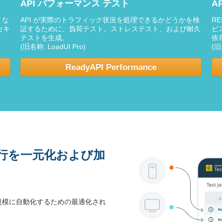
API パフォーマンス テスト
A
とな
API が実際のトラフィック状況を処理できるかどうかを検
R
セキ
証するために、負荷テスト、ストレステスト、および耐久
ビ
テストを生成。
依
(旧名称: LoadUI Pro)
(旧
ReadyAPI Performance
トの実行を一元化および加
テストを大規模に自動化するための最適化され