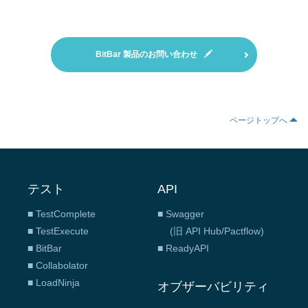
BitBar 製品のお問い合わせ
ページトップへ
テスト
API
■ TestComplete
■ Swagger
■ TestExecute
(旧 API Hub/Pactflow)
■ BitBar
■ ReadyAPI
■ Collabolator
■ LoadNinja
オブザーバビリティ