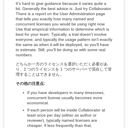
It's hard to give guidance because it varies quite a
bit. Generally the best advice is: Just try Collaborator.
There is a report on the User Administration page
that tells you exactly how many named and
concurrent licenses you would be using right now.
Use that empirical information to determine which is
best for your team. Typically, a trial doesn't involve
everyone, and typically the usage pattern isn't exactly
the same as when it will be deployed, so you'll have
to estimate. Still, you'll be doing so with some real
numbers.
どちらか一方のライセンスを選択いただく必要があ
り、2 つのライセンスを 1 つのサーバーで混在して管
理することはできません。
その他の注意点:
If you have developers in many timezones,
concurrent license usually becomes more
economical.
If each person will be inside Collaborator at
least once per day (either as author or
reviewer), typically named licenses are
cheaper. If less frequently than that,