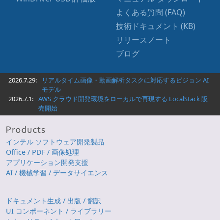
よくある質問 (FAQ)
技術ドキュメント (KB)
リリースノート
ブログ
2026.7.29:
リアルタイム画像・動画解析タスクに対応するビジョン AI
モデル
2026.7.1:
AWS クラウド開発環境をローカルで再現する LocalStack 販
売開始
インテル ソフトウェア開発製品
Office / PDF / 画像処理
アプリケーション開発支援
AI / 機械学習 / データサイエンス
ドキュメント生成 / 出版 / 翻訳
UI コンポーネント / ライブラリー