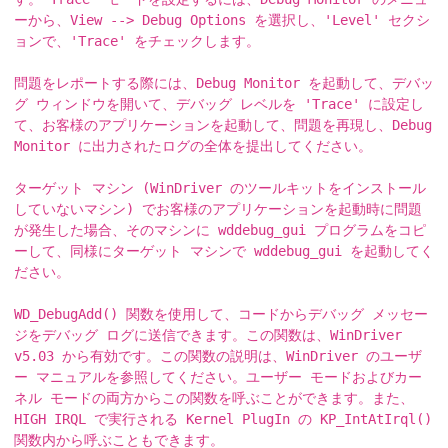
ーから、View --> Debug Options を選択し、'Level' セクシ
ョンで、'Trace' をチェックします。
問題をレポートする際には、Debug Monitor を起動して、デバッ
グ ウィンドウを開いて、デバッグ レベルを 'Trace' に設定し
て、お客様のアプリケーションを起動して、問題を再現し、Debug
Monitor に出力されたログの全体を提出してください。
ターゲット マシン (WinDriver のツールキットをインストール
していないマシン) でお客様のアプリケーションを起動時に問題
が発生した場合、そのマシンに wddebug_gui プログラムをコピ
ーして、同様にターゲット マシンで wddebug_gui を起動してく
ださい。
WD_DebugAdd() 関数を使用して、コードからデバッグ メッセー
ジをデバッグ ログに送信できます。この関数は、WinDriver
v5.03 から有効です。この関数の説明は、WinDriver のユーザ
ー マニュアルを参照してください。ユーザー モードおよびカー
ネル モードの両方からこの関数を呼ぶことができます。また、
HIGH IRQL で実行される Kernel PlugIn の KP_IntAtIrql()
関数内から呼ぶこともできます。