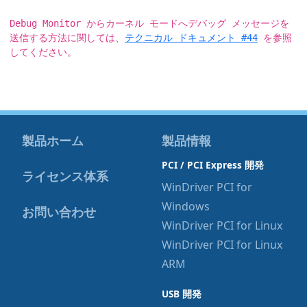
Debug Monitor からカーネル モードへデバッグ メッセージを
送信する方法に関しては、
テクニカル ドキュメント #44
を参照
してください。
製品ホーム
製品情報
PCI / PCI Express 開発
ライセンス体系
WinDriver PCI for
Windows
お問い合わせ
WinDriver PCI for Linux
WinDriver PCI for Linux
ARM
USB 開発