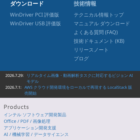
ダウンロード
技術情報
WinDriver PCI 評価版
テクニカル情報トップ
WinDriver USB 評価版
マニュアル ダウンロード
よくある質問 (FAQ)
技術ドキュメント (KB)
リリースノート
ブログ
2026.7.29:
リアルタイム画像・動画解析タスクに対応するビジョン AI
モデル
2026.7.1:
AWS クラウド開発環境をローカルで再現する LocalStack 販
売開始
インテル ソフトウェア開発製品
Office / PDF / 画像処理
アプリケーション開発支援
AI / 機械学習 / データサイエンス