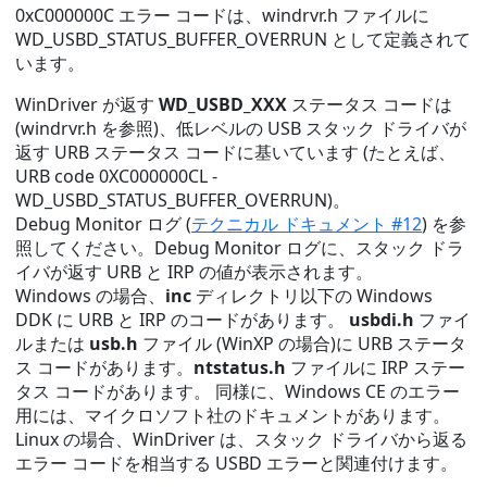
0xC000000C エラー コードは、windrvr.h ファイルに
WD_USBD_STATUS_BUFFER_OVERRUN として定義されて
います。
WinDriver が返す
WD_USBD_XXX
ステータス コードは
(windrvr.h を参照)、低レベルの USB スタック ドライバが
返す URB ステータス コードに基いています (たとえば、
URB code 0XC000000CL -
WD_USBD_STATUS_BUFFER_OVERRUN)。
Debug Monitor ログ (
テクニカル ドキュメント #12
) を参
照してください。Debug Monitor ログに、スタック ドラ
イバが返す URB と IRP の値が表示されます。
Windows の場合、
inc
ディレクトリ以下の Windows
DDK に URB と IRP のコードがあります。
usbdi.h
ファイ
ルまたは
usb.h
ファイル (WinXP の場合)に URB ステータ
ス コードがあります。
ntstatus.h
ファイルに IRP ステー
タス コードがあります。 同様に、Windows CE のエラー
用には、マイクロソフト社のドキュメントがあります。
Linux の場合、WinDriver は、スタック ドライバから返る
エラー コードを相当する USBD エラーと関連付けます。