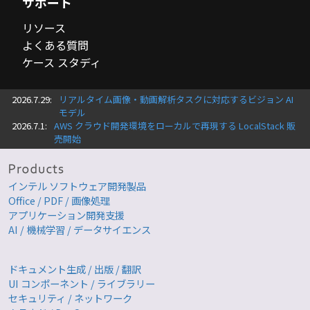
サポート
リソース
よくある質問
ケース スタディ
2026.7.29:
リアルタイム画像・動画解析タスクに対応するビジョン AI
モデル
2026.7.1:
AWS クラウド開発環境をローカルで再現する LocalStack 販
売開始
インテル ソフトウェア開発製品
Office / PDF / 画像処理
アプリケーション開発支援
AI / 機械学習 / データサイエンス
ドキュメント生成 / 出版 / 翻訳
UI コンポーネント / ライブラリー
セキュリティ / ネットワーク