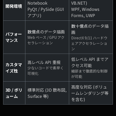
Notebook
VB.NET)
開発環境
PyQt / PySide (GUI
WPF, Windows
アプリ)
Forms, UWP
数十億点
のデータ描
数億点
のデータ描画
画
パフォー
Web ベース / GPU アク
DirectX 9/11 ハードウ
マンス
セラレーション
ェアアクセラレーショ
ン
低レベル API までア
高レベル API 重視
カスタマ
クセス可能
少ないコードで素早く
イズ性
細部まで徹底的な制御
可視化
が可能
高度な対応 (ボリュ
3D / ボリ
標準対応 (3D 散布図,
ームレンダリング等
ューム
Surface 等)
を含む)