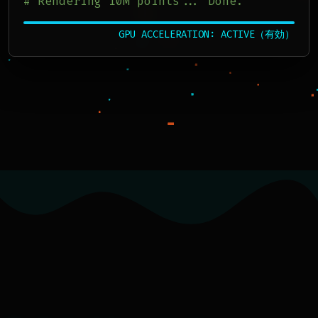
# Rendering 10M points... Done.
GPU ACCELERATION: ACTIVE（有効）