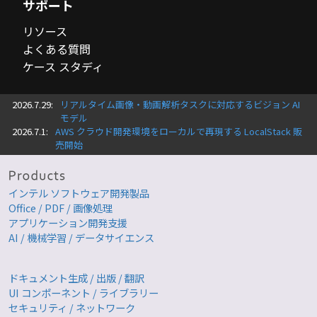
サポート
リソース
よくある質問
ケース スタディ
2026.7.29:
リアルタイム画像・動画解析タスクに対応するビジョン AI
モデル
2026.7.1:
AWS クラウド開発環境をローカルで再現する LocalStack 販
売開始
インテル ソフトウェア開発製品
Office / PDF / 画像処理
アプリケーション開発支援
AI / 機械学習 / データサイエンス
ドキュメント生成 / 出版 / 翻訳
UI コンポーネント / ライブラリー
セキュリティ / ネットワーク