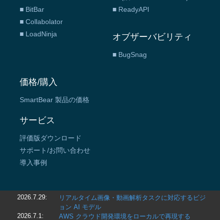
■ BitBar
■ ReadyAPI
■ Collabolator
■ LoadNinja
オブザーバビリティ
■ BugSnag
価格/購入
SmartBear 製品の価格
サービス
評価版ダウンロード
サポート/お問い合わせ
導入事例
2026.7.29:
リアルタイム画像・動画解析タスクに対応するビジ
ョン AI モデル
2026.7.1:
AWS クラウド開発環境をローカルで再現する