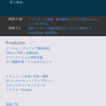
導入事例
2026.7.29:
リアルタイム画像・動画解析タスクに対応するビジ
ョン AI モデル
2026.7.1:
AWS クラウド開発環境をローカルで再現する
LocalStack 販売開始
インテル ソフトウェア開発製品
Office / PDF / 画像処理
アプリケーション開発支援
AI / 機械学習 / データサイエンス
ドキュメント生成 / 出版 / 翻訳
UI コンポーネント / ライブラリー
セキュリティ / ネットワーク
クラウド / DevOps
製品一覧