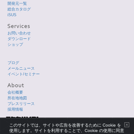
開発元一覧
総合カタログ
iSUS
お問い合わせ
ダウンロード
ショップ
ブログ
メールニュース
イベント/セミナー
会社概要
所在地地図
プレスリリース
採用情報
Copyright © 1998-2026 XLsoft Corporation. All Rights Reserved.
このサイトでは、サイトや広告を改善するために Cookie を
各製品名は、各社の商標または登録商標です。
使用します。サイトを利用することで、Cookie の使用に同意