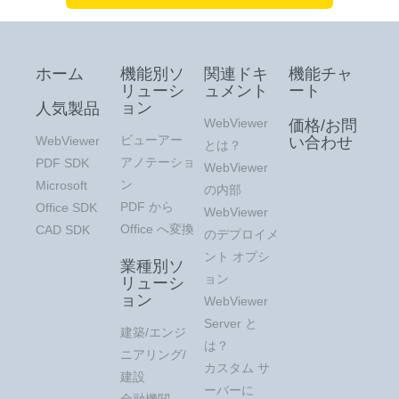
ホーム
機能別ソ
関連ドキ
機能チャ
リューシ
ュメント
ート
ョン
人気製品
WebViewer
価格/お問
ビューアー
WebViewer
い合わせ
とは？
アノテーショ
PDF SDK
WebViewer
ン
Microsoft
の内部
PDF から
Office SDK
WebViewer
Office へ変換
CAD SDK
のデプロイメ
ント オプシ
業種別ソ
ョン
リューシ
ョン
WebViewer
Server と
建築/エンジ
は？
ニアリング/
カスタム サ
建設
ーバーに
金融機関