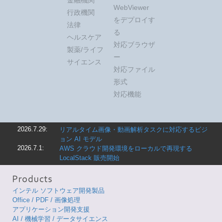
WebViewer
行政機関
をデプロイす
法律
る
ヘルスケア
対応ブラウザ
製薬/ライフ
ー
サイエンス
対応ファイル
形式
対応機能
2026.7.29:
リアルタイム画像・動画解析タスクに対応するビジ
ョン AI モデル
2026.7.1:
AWS クラウド開発環境をローカルで再現する
LocalStack 販売開始
インテル ソフトウェア開発製品
Office / PDF / 画像処理
アプリケーション開発支援
AI / 機械学習 / データサイエンス