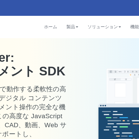
ホーム
製品
ソリューション
機能
er:
ュメント SDK
で動作する柔軟性の高
デジタル コンテンツ
メント操作の完全な機
度な JavaScript
画像、CAD、動画、Web サ
サポートし、