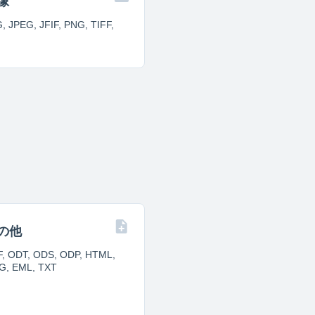
像
, JPEG, JFIF, PNG, TIFF,
の他
, ODT, ODS, ODP, HTML,
G, EML, TXT