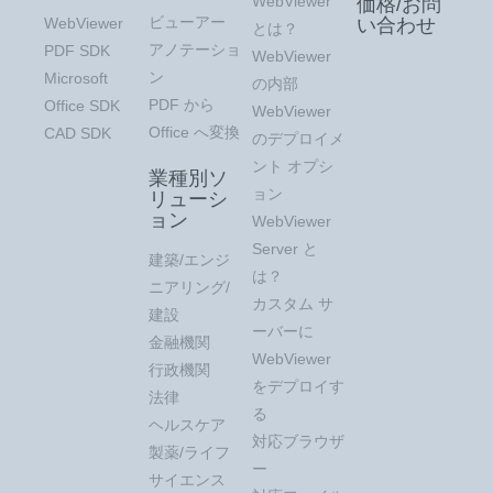
WebViewer
価格/お問
ビューアー
WebViewer
い合わせ
とは？
アノテーショ
PDF SDK
WebViewer
ン
Microsoft
の内部
PDF から
Office SDK
WebViewer
Office へ変換
CAD SDK
のデプロイメ
ント オプシ
業種別ソ
ョン
リューシ
ョン
WebViewer
Server と
建築/エンジ
は？
ニアリング/
カスタム サ
建設
ーバーに
金融機関
WebViewer
行政機関
をデプロイす
法律
る
ヘルスケア
対応ブラウザ
製薬/ライフ
ー
サイエンス