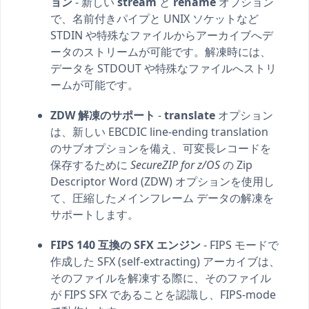
ョン
- 新しい
stream
と
rename
オプション
で、名前付きパイプと UNIX ソケットなど
STDIN や特殊なファイルからアーカイブへデ
ータのストリームが可能です。解凍時には、
データを STDOUT や特殊なファイルへストリ
ームが可能です。
ZDW 解凍のサポート
-
translate
オプション
は、新しい EBCDIC line-ending translation
のサブオプションを備え、可変長レコードを
保存するために
SecureZIP for z/OS
の Zip
Descriptor Word (ZDW) オプションを使用し
て、圧縮したメインフレーム データの解凍を
サポートします。
FIPS 140 互換の SFX エンジン
- FIPS モードで
作成した SFX (self-extracting) アーカイブは、
そのファイルを解凍する際に、そのファイル
が FIPS SFX であることを認識し、FIPS-mode