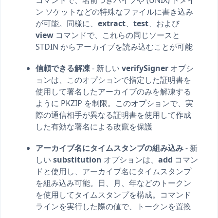
コマンドで、名前つきパイプや (UNIX) ドメイ
ン ソケットなどの特殊なファイルに書き込み
が可能。同様に、
extract
、
test
、および
view
コマンドで、これらの同じソースと
STDIN からアーカイブを読み込むことが可能
信頼できる解凍
- 新しい
verifySigner
オプシ
ョンは、このオプションで指定した証明書を
使用して署名したアーカイブのみを解凍する
ように PKZIP を制限。このオプションで、実
際の通信相手が異なる証明書を使用して作成
した有効な署名による改竄を保護
アーカイブ名にタイムスタンプの組み込み
- 新
しい
substitution
オプションは、
add
コマン
ドと使用し、アーカイブ名にタイムスタンプ
を組み込み可能。日、月、年などのトークン
を使用してタイムスタンプを構成。コマンド
ラインを実行した際の値で、トークンを置換