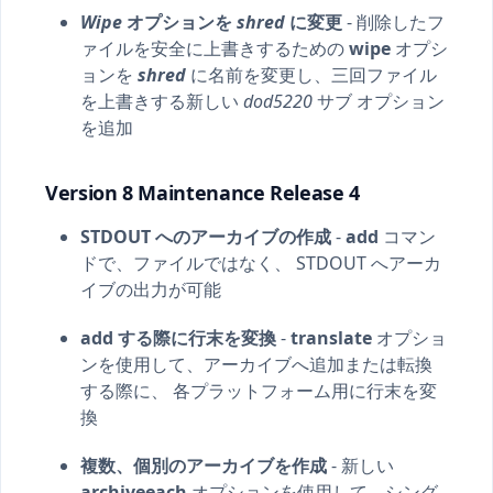
Wipe
オプションを
shred
に変更
- 削除したフ
ァイルを安全に上書きするための
wipe
オプシ
ョンを
shred
に名前を変更し、三回ファイル
を上書きする新しい
dod5220
サブ オプション
を追加
Version 8 Maintenance Release 4
STDOUT へのアーカイブの作成
-
add
コマン
ドで、ファイルではなく、 STDOUT へアーカ
イブの出力が可能
add する際に行末を変換
-
translate
オプショ
ンを使用して、アーカイブへ追加または転換
する際に、 各プラットフォーム用に行末を変
換
複数、個別のアーカイブを作成
- 新しい
archiveeach
オプションを使用して、シング