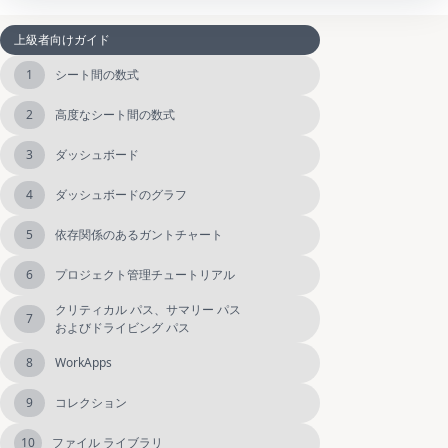
上級者向けガイド
1
シート間の数式
2
高度なシート間の数式
3
ダッシュボード
4
ダッシュボードのグラフ
5
依存関係のあるガントチャート
6
プロジェクト管理チュートリアル
クリティカル パス、サマリー パス
7
およびドライビング パス
8
WorkApps
9
コレクション
10
ファイル ライブラリ