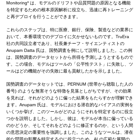
Monitoring* は、モデルのドリフトや品質問題の原因となる機能
を特定するための根本原因解析に役立ち、迅速に再トレーニング
と再デプロイを行うことができます。
これらのステップは、特に医療、銀行、保険、製造などの業界に
おいて、本番環境でのデプロイに欠かせないものです。TruEra
社の共同設立者であり、社長兼チーフ・サイエンティストの
Anupam Datta 氏は、国勢調査を例にして説明しました。この例
は、国勢調査のデータセットから所得を予測しようとするもので
す。この場合、モデルはツールの「公平性テスト」に失敗し、ツ
ールはどの機能がその失敗に最も貢献したかを示しました。
国勢調査のデータセットでは、PERNUM (世帯から聴取した人の
番号) のような無害そうな特徴を見落としがちですが、その効果
を見れば、それがどのように偏った結果をもたらすかが理解でき
ます。Anupam 氏は、モデルにおける潜在的なバイアスの実例を
いくつか挙げ、このツールがどのようにそれを特定するのに役立
つかを説明しました。しかし、彼は、モデルが本当に偏っている
のかどうか、そしてそれをどのように修正するのか、という人間
の意思決定の重要性を強調しました。このようなツールは、潜在
的な問題や影響を特定するのに役立つため、AI の広範な展開の