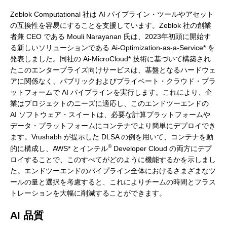
Zeblok Computational 社は AI パイプライン・ツールやアセット
の互換性を容易にすることを支援しています。Zeblok 社の創業
者兼 CEO である Mouli Narayanan 氏は、2023年初頭に開始す
る新しいソリューションである Ai-Optimization-as-a-Service* を
発表しました。同社の Ai-MicroCloud* 技術に基づいて構築され
たこのエンタープライズ向けサービスは、基盤となるハードウェ
アに関係なく、パブリックおよびプライベート・クラウド・プラ
ットフォームで AI パイプラインを実行します。これにより、企
業はプロジェクトのニーズに適応し、このエンドツーエンドの
AI ソフトウェア・スイートは、必要な計算プラットフォームや
データ・プラットフォームにコンテナでより簡単にデプロイでき
ます。Vrushabh が提示した DLSA の例を用いて、コンテナを動
®
的に構成し、AWS* とインテル
Developer Cloud の両方にデプ
ロイすることで、このすべてがどのように機能するかを示しまし
た。エンドツーエンドのパイプライン全体におけるさまざまなツ
ールの量と選択を考慮すると、これによりチームの時間とフラス
トレーションを大幅に削減することができます。
AI 品質