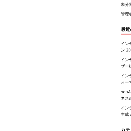
未分
管理
最近
イン
ン 2
イン
ザー
インテ
ォー
neo
ネス
イン
生成 
カテ