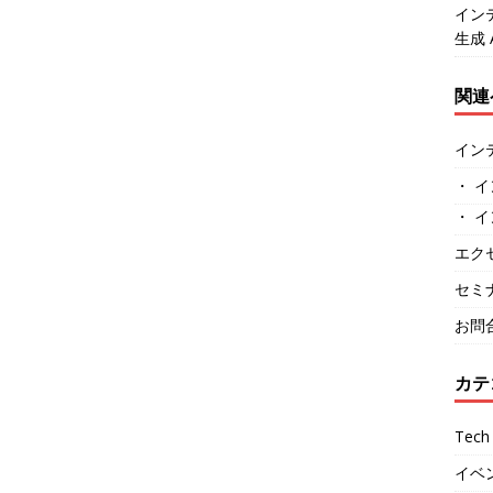
イン
生成 
関連
イン
・ イ
・ イ
エク
セミ
お問
カテ
Tech 
イベ