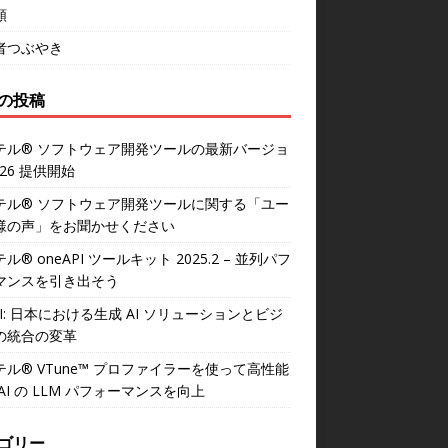
類
者つぶやき
の投稿
テル® ソフトウェア開発ツールの最新バージョ
026 提供開始
テル® ソフトウェア開発ツールに関する「ユー
様の声」をお聞かせください
ル® oneAPI ツールキット 2025.2 – 並列パフ
マンスを引き出そう
AI: 日本における生成 AI ソリューションとビジ
の統合の変革
テル® VTune™ プロファイラーを使って高性能
AI の LLM パフォーマンスを向上
ゴリー